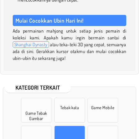
Mulai Cocokkan Ubin Hari Ini!
Ada permainan mahjong untuk setiap jenis pemain di
koleksi kami. Apakah kamu ingin bermain santai di
Shanghai Dynasty
atau teka-teki 3D yang cepat, semuanya
ada di sini. Gerakkan kursor otakmu dan mulai cocokkan
ubin-ubin itu sekarang juga!
KATEGORI TERKAIT
Tebak kata
Game Mobile
Game Tebak
Gambar