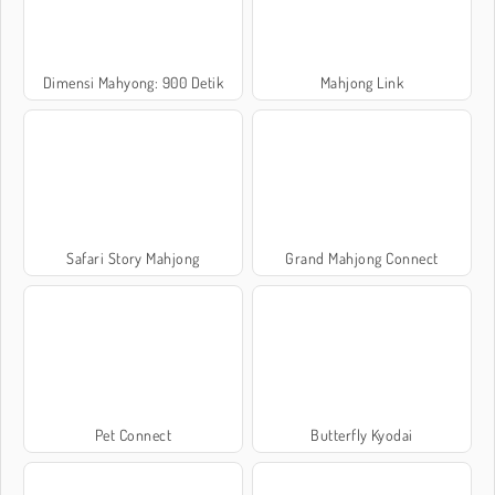
Dimensi Mahyong: 900 Detik
Mahjong Link
Safari Story Mahjong
Grand Mahjong Connect
Pet Connect
Butterfly Kyodai