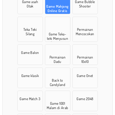
Game asah
Game Bubble
Otak
Shooter
Game Mahjong
Online Gratis
Teka Teki
Permainan
Silang
Mencocokan
Game Teka-
teki Menyusun
Potongan
Game Balon
Permainan
Permainan
Dadu
10x10
Game klasik
Game Onet
Back to
Candyland
Game Match 3
Game 2048
Game 1001
Malam di Arab