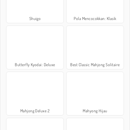
Shuigo
Pola Mencocokkan: Klasik
Butterfly Kyodai: Deluxe
Best Classic Mahjong Solitaire
Mahjong Deluxe 2
Mahyong Hijau