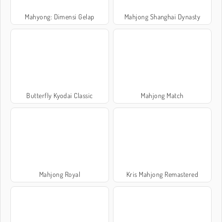
Mahyong: Dimensi Gelap
Mahjong Shanghai Dynasty
Butterfly Kyodai Classic
Mahjong Match
Mahjong Royal
Kris Mahjong Remastered