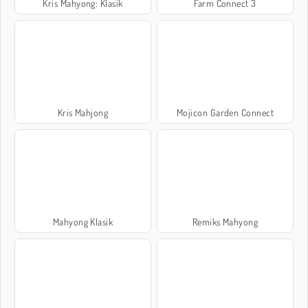
Kris Mahyong: Klasik
Farm Connect 3
Kris Mahjong
Mojicon Garden Connect
Mahyong Klasik
Remiks Mahyong