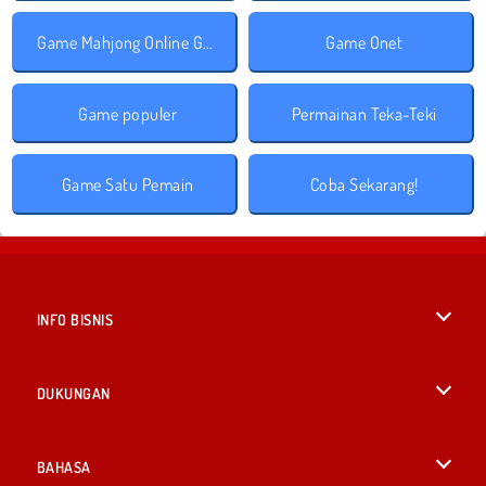
Game Mahjong Online Gratis
Game Onet
Game populer
Permainan Teka-Teki
Game Satu Pemain
Coba Sekarang!
INFO BISNIS
Syarat-Syarat Pemakaian
DUKUNGAN
Kebijaksanaan Pribadi Kami
Bantuan
BAHASA