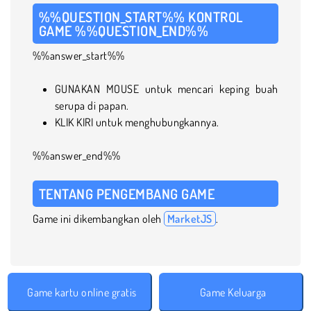
%%QUESTION_START%% KONTROL
GAME %%QUESTION_END%%
%%answer_start%%
GUNAKAN MOUSE untuk mencari keping buah
serupa di papan.
KLIK KIRI untuk menghubungkannya.
%%answer_end%%
TENTANG PENGEMBANG GAME
Game ini dikembangkan oleh
MarketJS
.
Game kartu online gratis
Game Keluarga