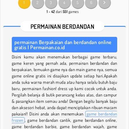
1
2
3
4
5
6
1 - 42
dari
551
games
PERMAINAN BERDANDAN
permainan Berpakaian dan berdandan online
gratis | Permainan.co.id
Disini kamu akan menemukan berbagai game terbaru,
game keren yang pernah ada, permainan berdandan dan
berpakaian, temuakn game nya dan main game nya, semua
game online gratis ini disajikan update setiap hari.Apakah
anda suka warna merah muda atau hanya selalu butuh baju
baru, permainan fashion! dress up kami cocok untuk anda.
Pergilah belanja di butik perancang kelas atas, dan campur
& pasangkan item semau anda! Dengan begitu banyak baju
dan aksesori hebat, anda dapat menciptakan ribuan macam
pakaian!! Disini anda akan menemukan
game berdandan
frozen
, game berdandan cantik, game berdandan online,
game berdandan barbie, game berdandan wajah, game