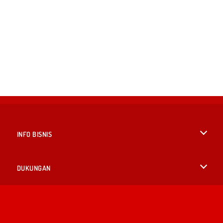
INFO BISNIS
Syarat-Syarat Pemakaian
DUKUNGAN
Kebijaksanaan Pribadi Kami
Bantuan
BAHASA
Cookies