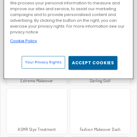
We process your personal information to measure and
improve our sites and service, to assist our marketing
campaigns and to provide personalised content and
advertising. By clicking the button on the right, you can
exercise your privacy rights. For more information see our
privacy notice
From Nerd To School Popular
Ellie: Get Ready With Me
Cookie Policy
Your Privacy Rights
ACCEPT COOKIES
Extreme Makeover
Darling Doll
ASMR Stye Treatment
Fashion Makeover Dash