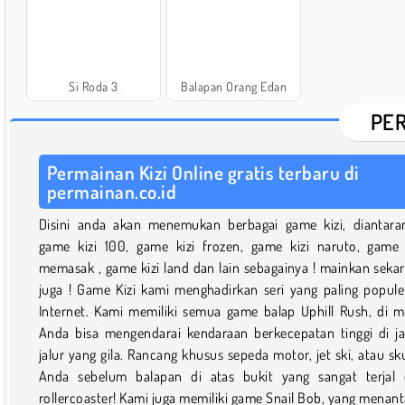
Si Roda 3
Balapan Orang Edan
PER
Permainan Kizi Online gratis terbaru di
permainan.co.id
Disini anda akan menemukan berbagai game kizi, diantara
dapat bermain sepak bola di World Cup, merusak boneka 
game kizi 100, game kizi frozen, game kizi naruto, game 
untuk mendapatkan angka, dan bertempur menghadapi lawa
memasak , game kizi land dan lain sebagainya ! mainkan seka
puri berhantu! Yang paling enak, Anda tidak perlu menghabi
juga ! Game Kizi kami menghadirkan seri yang paling popule
waktu berjam-jam untuk mempelajari cara bermain. Setiap g
Internet. Kami memiliki semua game balap Uphill Rush, di 
dalam koleksi kami mengajar Anda cara mengontrolnya d
Anda bisa mengendarai kendaraan berkecepatan tinggi di ja
hitungan detik. Anda akan langsung menendang gol, meluma
jalur yang gila. Rancang khusus sepeda motor, jet ski, atau sk
musuh, dan menembakkan anak panah. Melompatlah memas
Anda sebelum balapan di atas bukit yang sangat terjal
rollercoaster! Kami juga memiliki game Snail Bob, yang menan