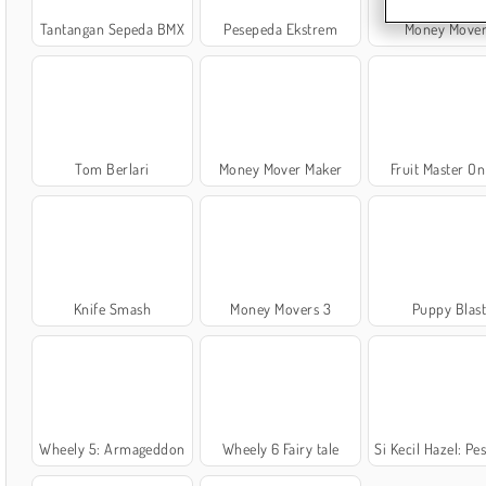
Tantangan Sepeda BMX
Pesepeda Ekstrem
Money Mover
Tom Berlari
Money Mover Maker
Fruit Master On
Knife Smash
Money Movers 3
Puppy Blas
Wheely 5: Armageddon
Wheely 6 Fairy tale
Si Kecil Hazel: Pesta Ta