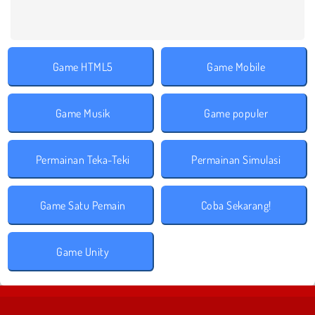
Game HTML5
Game Mobile
Game Musik
Game populer
Permainan Teka-Teki
Permainan Simulasi
Game Satu Pemain
Coba Sekarang!
Game Unity