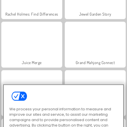
Rachel Holmes: Find Differences
Jewel Garden Story
Juice Merge
Grand Mahjong Connect
We process your personal information to measure and
Fashion Princess - Dress Up for Girls
Scala 40
improve our sites and service, to assist our marketing
campaigns and to provide personalised content and
advertising. By clicking the button on the right, you can