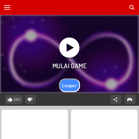
Looper
59%