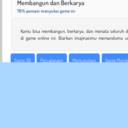
Membangun dan Berkarya
78% pemain menyukai game ini
Kamu bisa membangun, berkarya, dan menata seluruh d
di game online ini. Biarkan imajinasimu memandumu u
Game 3D
Petualangan
Mencocokan
Game Memb
Games Penjelajahan
Gratis
Permainan Kizi
Popul
INFO
Sy