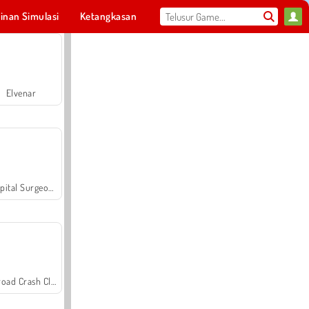
inan Simulasi
Ketangkasan
Olahraga
MMO
Untukmu
Elvenar
Hospital Surgeon Doctor Game
Offroad Crash Climber 4X4