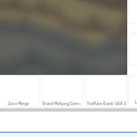
L
Juice Merge
Grand Mahjong Connect
Trollface Quest: USA 2
Royal Story
Rummy World