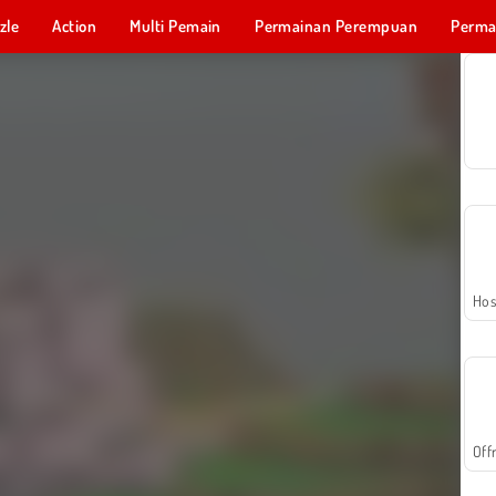
zle
Action
Multi Pemain
Permainan Perempuan
Perma
Permainan 