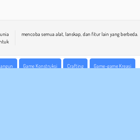
unia
mencoba semua alat, lanskap, dan fitur lain yang berbeda.
ntuk
angun
Game Konstruksi
Crafting
Game-game Kreasi
er
Satu Pemain
WebGL
Coba Sekarang!
 BISNIS
DUKUNGAN
arat-Syarat Pemakaian
Cookies
Bantuan