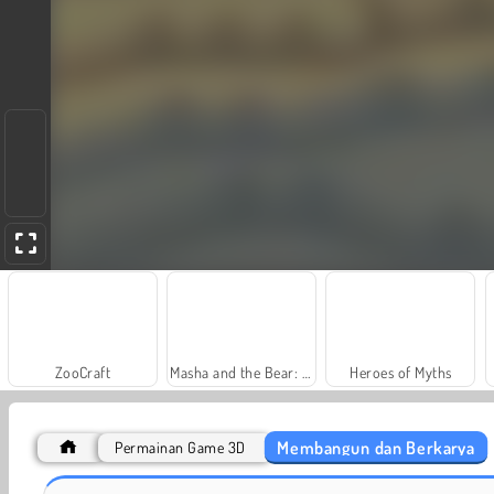
ZooCraft
Masha and the Bear: Meadows
Heroes of Myths
Membangun dan Berkarya
Permainan Game 3D
Fashion Princess - Dress Up for Girls
Jewel Garden Story