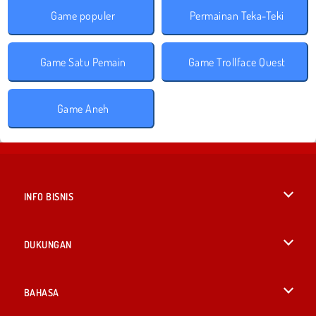
Game populer
Permainan Teka-Teki
Game Satu Pemain
Game Trollface Quest
Game Aneh
INFO BISNIS
Syarat-Syarat Pemakaian
DUKUNGAN
Kebijaksanaan Pribadi Kami
Bantuan
BAHASA