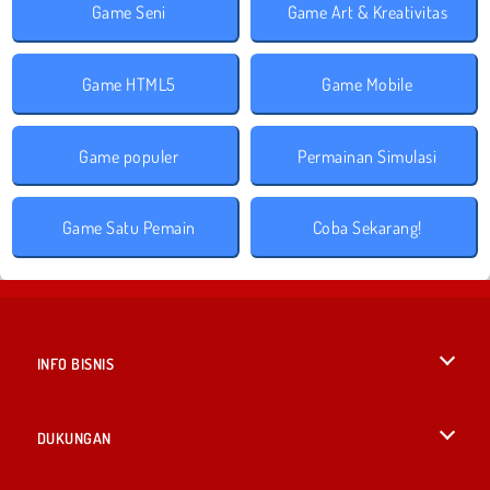
Game Seni
Game Art & Kreativitas
Game HTML5
Game Mobile
Game populer
Permainan Simulasi
Game Satu Pemain
Coba Sekarang!
INFO BISNIS
Syarat-Syarat Pemakaian
DUKUNGAN
Kebijaksanaan Pribadi Kami