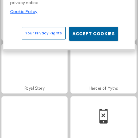
privacy notice
Cookie Policy
Your Privacy Rights
ACCEPT COOKIES
Farm Merge Valley
Masha and the Bear: Meadows
Royal Story
Heroes of Myths