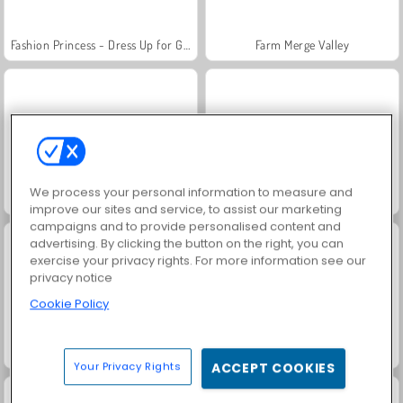
Fashion Princess - Dress Up for Girls
Farm Merge Valley
We process your personal information to measure and
Jewel Garden Story
Masha and the Bear: Meadows
improve our sites and service, to assist our marketing
campaigns and to provide personalised content and
advertising. By clicking the button on the right, you can
exercise your privacy rights. For more information see our
privacy notice
Cookie Policy
Royal Story
Scala 40
Your Privacy Rights
ACCEPT COOKIES