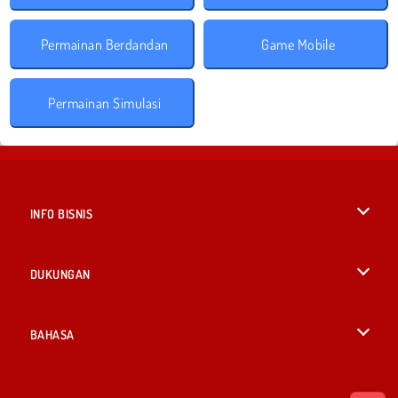
Permainan Berdandan
Game Mobile
Permainan Simulasi
INFO BISNIS
Syarat-Syarat Pemakaian
DUKUNGAN
Kebijaksanaan Pribadi Kami
Bantuan
BAHASA
Cookies
British English