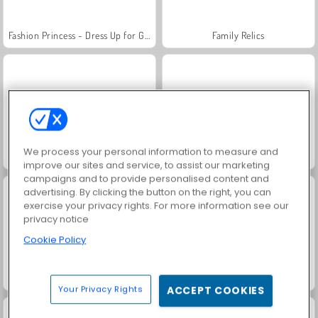
Fashion Princess - Dress Up for Girls
Family Relics
We process your personal information to measure and
Farm Merge Valley
Jewel Garden Story
improve our sites and service, to assist our marketing
campaigns and to provide personalised content and
advertising. By clicking the button on the right, you can
exercise your privacy rights. For more information see our
privacy notice
Cookie Policy
Masha and the Bear: Meadows
Royal Story
Your Privacy Rights
ACCEPT COOKIES