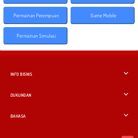
Permainan Perempuan
Game Mobile
Permainan Simulasi
INFO BISNIS
Syarat-Syarat Pemakaian
DUKUNGAN
Kebijaksanaan Pribadi Kami
Bantuan
BAHASA
Cookies
British English