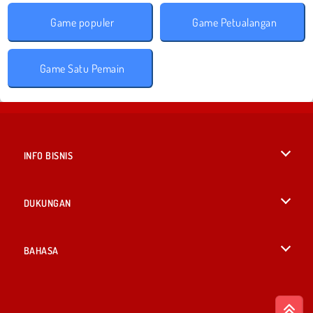
Game populer
Game Petualangan
Game Satu Pemain
INFO BISNIS
Syarat-Syarat Pemakaian
DUKUNGAN
Kebijaksanaan Pribadi Kami
Bantuan
BAHASA
Cookies
British English