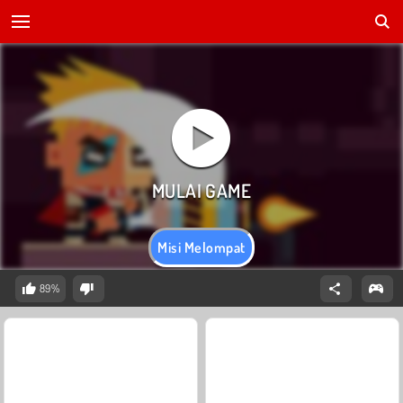
Misi Melompat
89%