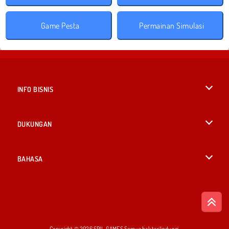
Game Pesta
Permainan Simulasi
INFO BISNIS
Syarat-Syarat Pemakaian
DUKUNGAN
Kebijaksanaan Pribadi Kami
Bantuan
BAHASA
Cookies
British English
Izin Cookie
Русский
Copyright © 2026 SPIL GAMES Semua hak terlindungi.