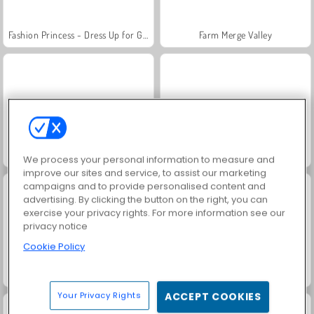
Fashion Princess - Dress Up for Girls
Farm Merge Valley
Jewel Garden Story
Masha and the Bear: Meadows
We process your personal information to measure and
improve our sites and service, to assist our marketing
campaigns and to provide personalised content and
advertising. By clicking the button on the right, you can
exercise your privacy rights. For more information see our
privacy notice
Cookie Policy
Royal Story
Scala 40
Your Privacy Rights
ACCEPT COOKIES