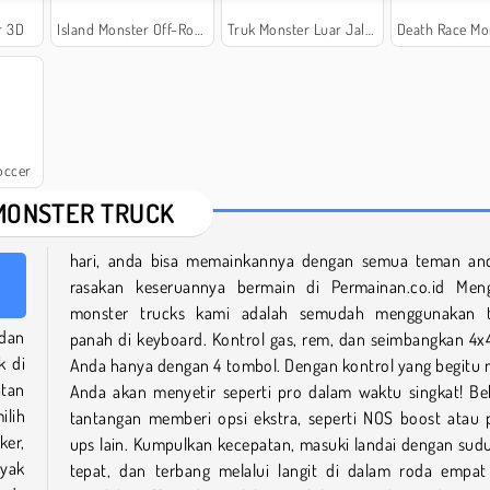
r 3D
Island Monster Off-Road
Truk Monster Luar Jalan Raya
Death Race Monst
occer
MONSTER TRUCK
hari, anda bisa memainkannya dengan semua teman an
rasakan keseruannya bermain di Permainan.co.id Meng
monster trucks kami adalah semudah menggunakan 
dan
esar
k di
dah,
tan
rapa
ilih
wer-
ker,
yang
nyak
sar!