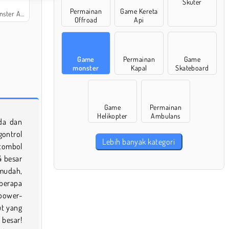
Skuter
Permainan
Game Kereta
er Arena
Offroad
Api
Game
Permainan
Game
monster
Kapal
Skateboard
truck
Game
Permainan
Helikopter
Ambulans
da dan
ontrol
Lebih banyak kategori
tombol