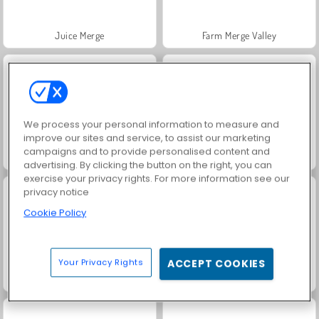
Juice Merge
Farm Merge Valley
We process your personal information to measure and
improve our sites and service, to assist our marketing
campaigns and to provide personalised content and
Jewel Garden Story
Si Kecil Hazel: Piknik Prasekolah
advertising. By clicking the button on the right, you can
exercise your privacy rights. For more information see our
privacy notice
Cookie Policy
Your Privacy Rights
ACCEPT COOKIES
Masha and the Bear: Meadows
Royal Story