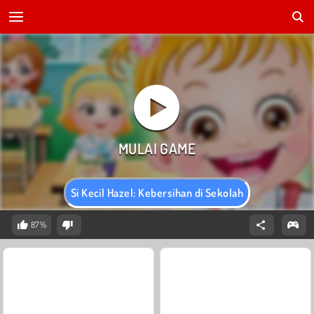
Si Kecil Hazel: Kebersihan di Sekolah
87%