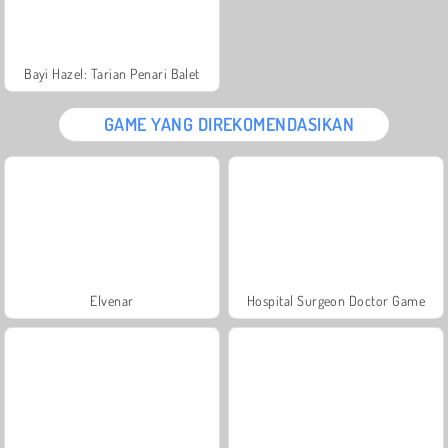
Bayi Hazel: Tarian Penari Balet
GAME YANG DIREKOMENDASIKAN
Elvenar
Hospital Surgeon Doctor Game