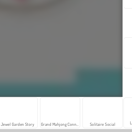
L
Jewel Garden Story
Grand Mahjong Connect
Solitaire Social