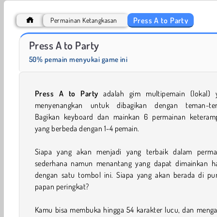
Press A to Party
Permainan Ketangkasan
Trollface Quest: USA 2
Royal Story
Press A to Party
50% pemain menyukai game ini
Press A to Party
adalah gim multipemain (lokal) 
menyenangkan untuk dibagikan dengan teman-te
Bagikan keyboard dan mainkan 6 permainan keteramp
yang berbeda dengan 1-4 pemain.
Siapa yang akan menjadi yang terbaik dalam perma
sederhana namun menantang yang dapat dimainkan h
dengan satu tombol ini. Siapa yang akan berada di pu
papan peringkat?
Kamu bisa membuka hingga 54 karakter lucu, dan menga