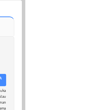
 A
buka
Atau
inan
sama