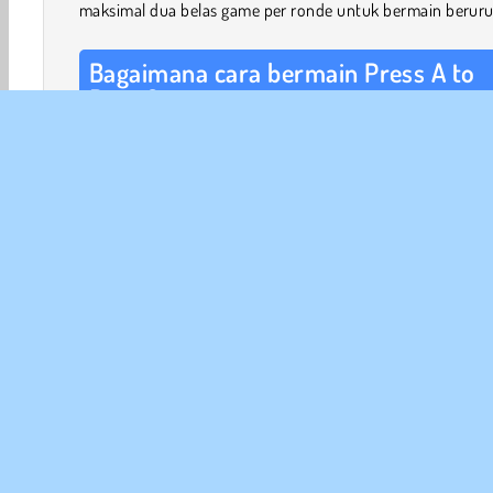
maksimal dua belas game per ronde untuk bermain beruru
Bagaimana cara bermain Press A to
Party?
Pilih apakah Anda ingin bermain sendiri (pemain tunggal)
berbagi keyboard dan bermain bersama dengan teman-t
Anda (multi-pemain).
Selanjutnya, Anda dapat memilih karakter Anda dan mem
game mana yang ingin Anda mainkan. Jika Anda ber
dalam mode multipemain, Anda dapat mengantre bebe
game dengan mengetuk pratinjau sesuai urutan yang i
Anda mainkan.
Tips:
Jika Anda bermain sendiri, Anda juga d
menggunakan fungsi antrian multipemain untuk berlatih.
kemampuan Anda dengan memainkan setiap karakter se
bergantian dan nikmati reli yang panjang tanpa harus ber