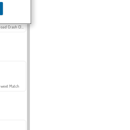
Offroad Crash Climber 4X4
Sweet Match