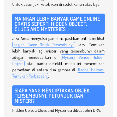
Untuk petunjuk, ketuk ikon di sudut kanan atas layar.
MAINKAN LEBIH BANYAK GAME ONLINE
GRATIS SEPERTI HIDDEN OBJECT:
CLUES AND MYSTERIES
Jika Anda menyukai game ini, pastikan untuk melihat
bagian Game Objek Tersembunyi
kami. Temukan
lebih banyak lagi misteri yang tersembunyi dalam
adegan mendebarkan di
Mystery Venue Hidden
Object
atau bantu detektif muda ini menemukan
perbedaan di antara dua gambar di
Rachel Holmes:
Temukan Perbedaan
.
SIAPA YANG MENCIPTAKAN OBJEK
TERSEMBUNYI: PETUNJUK DAN
MISTERI?
Hidden Object: Clues and Mysteriesi dibuat oleh DRA.