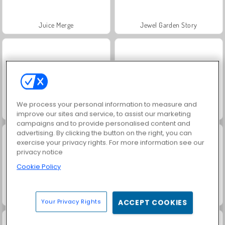
Juice Merge
Jewel Garden Story
We process your personal information to measure and
Trollface Quest: USA 2
Grand Mahjong Connect
improve our sites and service, to assist our marketing
campaigns and to provide personalised content and
advertising. By clicking the button on the right, you can
exercise your privacy rights. For more information see our
privacy notice
Cookie Policy
Masha and the Bear: Meadows
Heroes of Myths
Your Privacy Rights
ACCEPT COOKIES