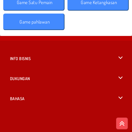
Game Satu Pemain
Game Ketangkasan
Game pahlawan
INFO BISNIS
Syarat-Syarat Pemakaian
DUKUNGAN
Kebijaksanaan Pribadi Kami
Bantuan
BAHASA
Cookies
English
Izin Cookie
British English