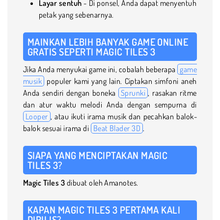
Layar sentuh
- Di ponsel, Anda dapat menyentuh
petak yang sebenarnya.
MAINKAN LEBIH BANYAK GAME ONLINE
GRATIS SEPERTI MAGIC TILES 3
Jika Anda menyukai game ini, cobalah beberapa
game
musik
populer kami yang lain. Ciptakan simfoni aneh
Anda sendiri dengan boneka
Sprunki
, rasakan ritme
dan atur waktu melodi Anda dengan sempurna di
Looper
, atau ikuti irama musik dan pecahkan balok-
balok sesuai irama di
Beat Blader 3D
.
SIAPA YANG MENCIPTAKAN MAGIC
TILES 3?
Magic Tiles 3
dibuat oleh Amanotes.
KAPAN MAGIC TILES 3 PERTAMA KALI
DIRILIS?