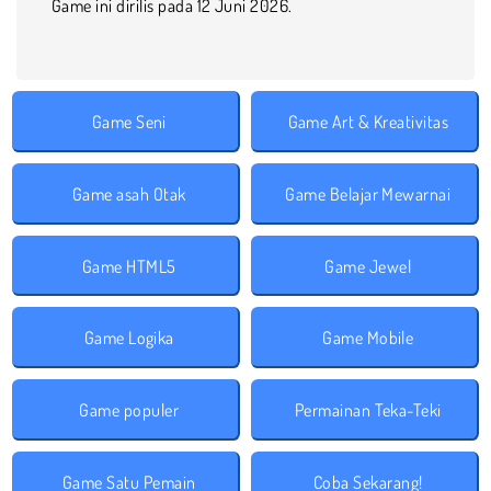
Game ini dirilis pada 12 Juni 2026.
Game Seni
Game Art & Kreativitas
Game asah Otak
Game Belajar Mewarnai
Game HTML5
Game Jewel
Game Logika
Game Mobile
Game populer
Permainan Teka-Teki
Game Satu Pemain
Coba Sekarang!