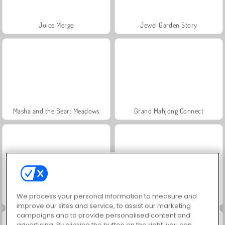
Juice Merge
Jewel Garden Story
Masha and the Bear: Meadows
Grand Mahjong Connect
We process your personal information to measure and
Trollface Quest: USA 2
Scala 40
improve our sites and service, to assist our marketing
campaigns and to provide personalised content and
advertising. By clicking the button on the right, you can