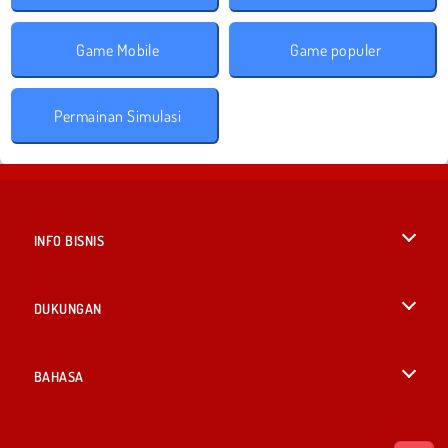
Game Mobile
Game populer
Permainan Simulasi
INFO BISNIS
Syarat-Syarat Pemakaian
DUKUNGAN
Kebijaksanaan Pribadi Kami
Bantuan
BAHASA
Cookies
British English