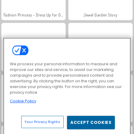
Fashion Princess - Dress Up for Girls
Jewel Garden Story
We process your personal information to measure and
Farm Merge Valley
Masha and the Bear: Meadows
improve our sites and service, to assist our marketing
campaigns and to provide personalised content and
advertising. By clicking the button on the right, you can
exercise your privacy rights. For more information see our
privacy notice
Cookie Policy
Royal Story
Scala 40
Your Privacy Rights
ACCEPT COOKIES