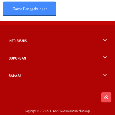
Game Penggabungan
INFO BISNIS
Syarat-Syarat Pemakaian
DUKUNGAN
Kebijaksanaan Pribadi Kami
Bantuan
BAHASA
Cookies
English
Izin Cookie
British English
Copyright © 2026 SPIL GAMES Semua hak terlindungi.