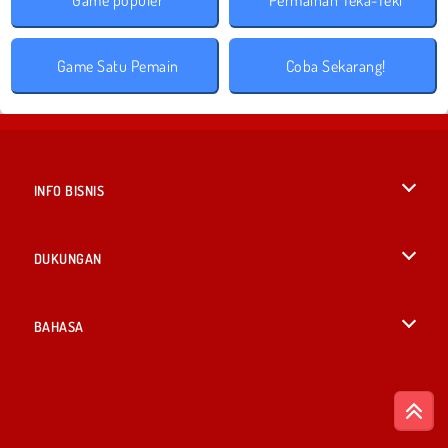
Game populer
Permainan Teka-Teki
Game Satu Pemain
Coba Sekarang!
INFO BISNIS
Syarat-Syarat Pemakaian
DUKUNGAN
Kebijaksanaan Pribadi Kami
Bantuan
BAHASA
Cookies
English
Izin Cookie
British English