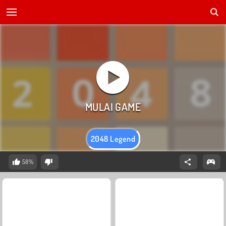
2048 Legend
58%