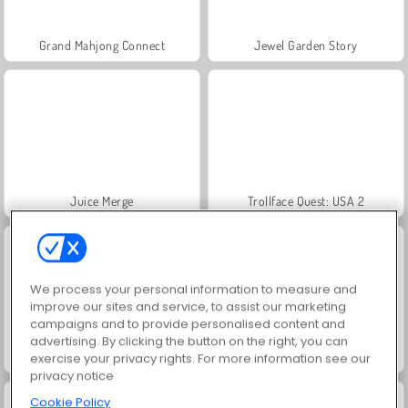
Grand Mahjong Connect
Jewel Garden Story
Juice Merge
Trollface Quest: USA 2
We process your personal information to measure and
improve our sites and service, to assist our marketing
campaigns and to provide personalised content and
advertising. By clicking the button on the right, you can
Masha and the Bear: Meadows
Scala 40
exercise your privacy rights. For more information see our
privacy notice
Cookie Policy