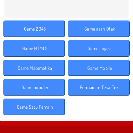
Game 2048
Game asah Otak
Game HTML5
Game Logika
Game Matematika
Game Mobile
Game populer
Permainan Teka-Teki
Game Satu Pemain