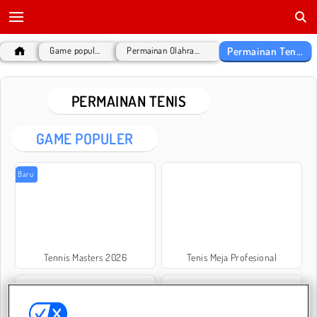
Permainan Tenis
Game populer
Permainan Olahraga
PERMAINAN TENIS
GAME POPULER
Baru
Tennis Masters 2026
Tenis Meja Profesional