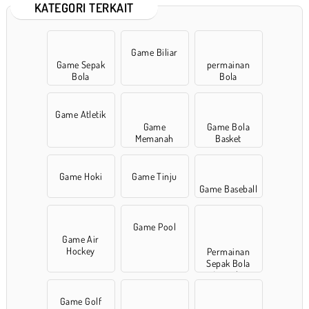
KATEGORI TERKAIT
Game Biliar
Game Sepak
permainan
Bola
Bola
Game Atletik
Game
Game Bola
Memanah
Basket
Game Hoki
Game Tinju
Game Baseball
Game Pool
Game Air
Hockey
Permainan
Sepak Bola
Amerika
Game Golf