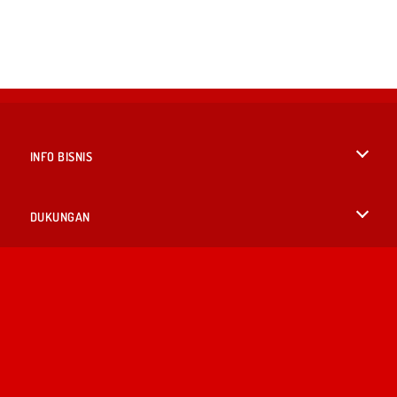
INFO BISNIS
Syarat-Syarat Pemakaian
DUKUNGAN
Kebijaksanaan Pribadi Kami
Bantuan
BAHASA
Cookies
English
Izin Cookie
British English