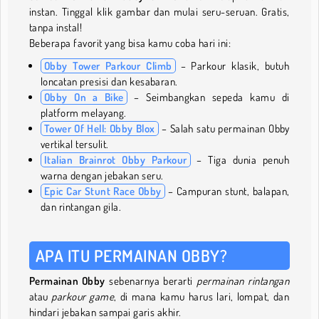
instan. Tinggal klik gambar dan mulai seru-seruan. Gratis,
tanpa instal!
Beberapa favorit yang bisa kamu coba hari ini:
Obby Tower Parkour Climb
– Parkour klasik, butuh
loncatan presisi dan kesabaran.
Obby On a Bike
– Seimbangkan sepeda kamu di
platform melayang.
Tower Of Hell: Obby Blox
– Salah satu permainan Obby
vertikal tersulit.
Italian Brainrot Obby Parkour
– Tiga dunia penuh
warna dengan jebakan seru.
Epic Car Stunt Race Obby
– Campuran stunt, balapan,
dan rintangan gila.
APA ITU PERMAINAN OBBY?
Permainan Obby
sebenarnya berarti
permainan rintangan
atau
parkour game
, di mana kamu harus lari, lompat, dan
hindari jebakan sampai garis akhir.