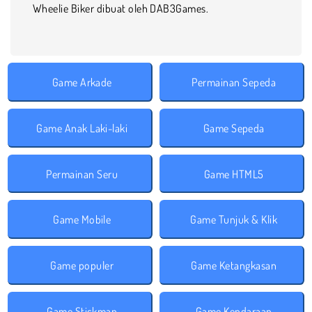
Wheelie Biker dibuat oleh DAB3Games.
Game Arkade
Permainan Sepeda
Game Anak Laki-laki
Game Sepeda
Permainan Seru
Game HTML5
Game Mobile
Game Tunjuk & Klik
Game populer
Game Ketangkasan
Game Stickman
Game Kendaraan