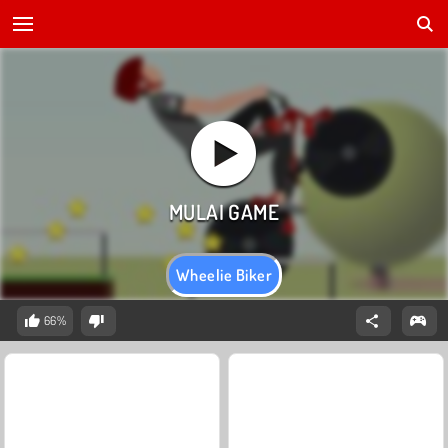
Wheelie Biker
66%