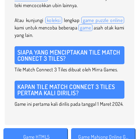
teki mencocokkan ubin lainnya.
Atau kunjungi
koleksi
lengkap
game puzzle online
kami untuk mencoba beberapa
game
asah otak kami
yang lain.
SIAPA YANG MENCIPTAKAN TILE MATCH
CONNECT 3 TILES?
Tile Match Connect 3 Tiles dibuat oleh Mirra Games.
KAPAN TILE MATCH CONNECT 3 TILES
PERTAMA KALI DIRILIS?
Game ini pertama kali dirilis pada tanggal 1 Maret 2024.
Game HTML5
Game Mahjong Online Gratis