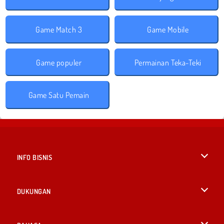
Game Match 3
Game Mobile
Game populer
Permainan Teka-Teki
Game Satu Pemain
INFO BISNIS
Syarat-Syarat Pemakaian
DUKUNGAN
Kebijaksanaan Pribadi Kami
Bantuan