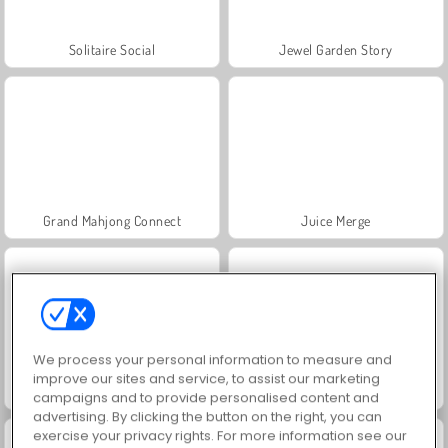
Solitaire Social
Jewel Garden Story
Grand Mahjong Connect
Juice Merge
We process your personal information to measure and
improve our sites and service, to assist our marketing
Trollface Quest: USA 2
Masha and the Bear: Meadows
campaigns and to provide personalised content and
advertising. By clicking the button on the right, you can
exercise your privacy rights. For more information see our