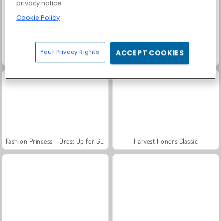
privacy notice
Cookie Policy
Your Privacy Rights
ACCEPT COOKIES
Scala 40
Rummy World
Fashion Princess - Dress Up for Girls
Harvest Honors Classic