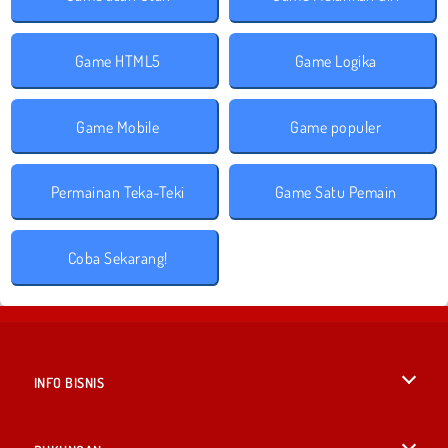
Game HTML5
Game Logika
Game Mobile
Game populer
Permainan Teka-Teki
Game Satu Pemain
Coba Sekarang!
INFO BISNIS
Syarat-Syarat Pemakaian