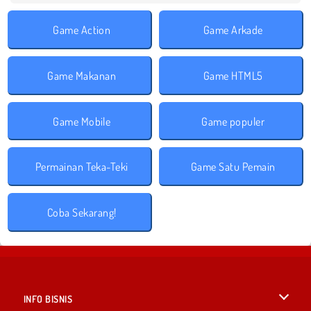
Game Action
Game Arkade
Game Makanan
Game HTML5
Game Mobile
Game populer
Permainan Teka-Teki
Game Satu Pemain
Coba Sekarang!
INFO BISNIS