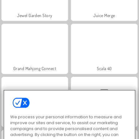
Jewel Garden Story
Juice Merge
Grand Mahjong Connect
Scala 40
We process your personal information to measure and
Heroes of Myths
Solitaire Social
improve our sites and service, to assist our marketing
campaigns and to provide personalised content and
advertising. By clicking the button on the right, you can