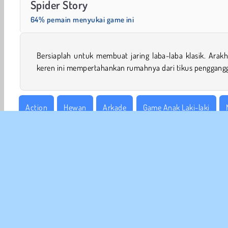
Spider Story
64% pemain menyukai game ini
Bersiaplah untuk membuat jaring laba-laba klasik. Arak
keren ini mempertahankan rumahnya dari tikus penggang
Action
Hewan
Arkade
Game Anak Laki-laki
Satu Pemain
Ketangkasan
Game Laba-laba
INFO
Sy