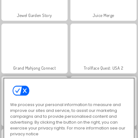
Jewel Garden Story
Juice Merge
Grand Mahjong Connect
Trollface Quest: USA 2
We process your personal information to measure and
improve our sites and service, to assist our marketing
campaigns and to provide personalised content and
Fashion Princess - Dress Up for Girls
Masha and the Bear: Meadows
advertising. By clicking the button on the right, you can
exercise your privacy rights. For more information see our
privacy notice