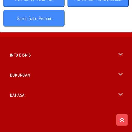
Game Satu Pemain
INFO BISNIS
Syarat-Syarat Pemakaian
DUKUNGAN
Kebijaksanaan Pribadi Kami
Bantuan
BAHASA
Cookies
English
Izin Cookie
British English