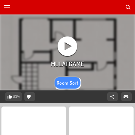
Room Sort
53%