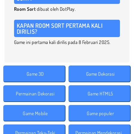
Room Sort
dibuat oleh DotPlay.
KAPAN ROOM SORT PERTAMA KALI
DIRILIS?
Game ini pertama kali dirilis pada 8 Februari 2025.
Game 3D
Game Dekorasi
Permainan Dekorasi
Game HTML5
Game Mobile
Game populer
Permainan Teka-Teki
Permainan Mendekorasi Ruangan