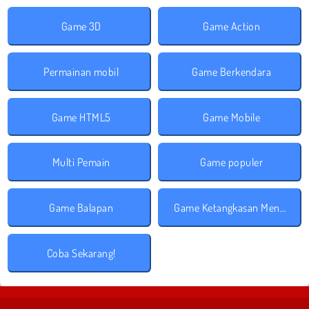
Game 3D
Game Action
Permainan mobil
Game Berkendara
Game HTML5
Game Mobile
Multi Pemain
Game populer
Game Balapan
Game Ketangkasan Mengemudi
Coba Sekarang!