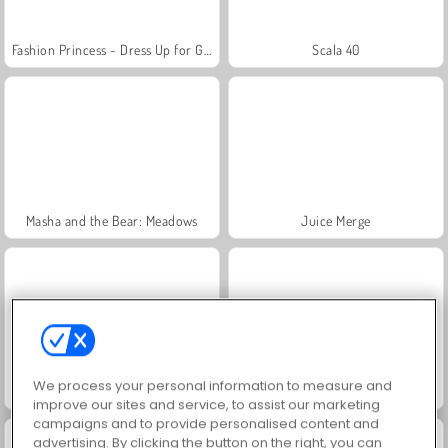
Fashion Princess - Dress Up for Girls
Scala 40
Masha and the Bear: Meadows
Juice Merge
We process your personal information to measure and
Farm Merge Valley
Grand Mahjong Connect
improve our sites and service, to assist our marketing
campaigns and to provide personalised content and
advertising. By clicking the button on the right, you can