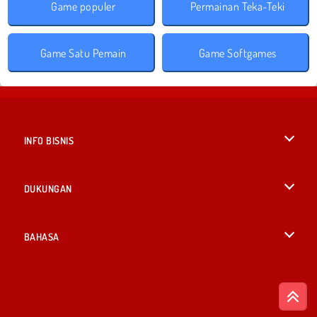
Game populer
Permainan Teka-Teki
Game Satu Pemain
Game Softgames
INFO BISNIS
Syarat-Syarat Pemakaian
DUKUNGAN
Kebijaksanaan Pribadi Kami
Bantuan
BAHASA
Cookies
English
Izin Cookie
British English