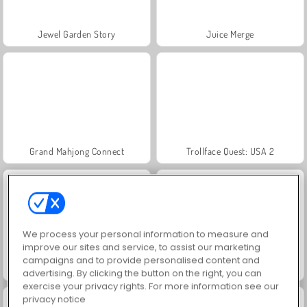
Jewel Garden Story
Juice Merge
Grand Mahjong Connect
Trollface Quest: USA 2
We process your personal information to measure and
improve our sites and service, to assist our marketing
campaigns and to provide personalised content and
Masha and the Bear: Meadows
Scala 40
advertising. By clicking the button on the right, you can
exercise your privacy rights. For more information see our
privacy notice