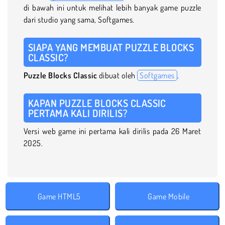
di bawah ini untuk melihat lebih banyak game puzzle
dari studio yang sama, Softgames.
SIAPA YANG MEMBUAT PUZZLE BLOCKS
CLASSIC?
Puzzle Blocks Classic
dibuat oleh
Softgames
.
KAPAN PUZZLE BLOCKS CLASSIC
PERTAMA KALI DIRILIS?
Versi web game ini pertama kali dirilis pada 26 Maret
2025.
Game HTML5
Game Mobile