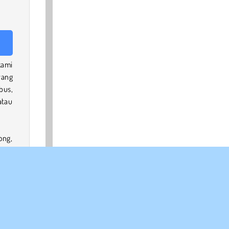
ami
yang
bus,
atau
ong,
teki