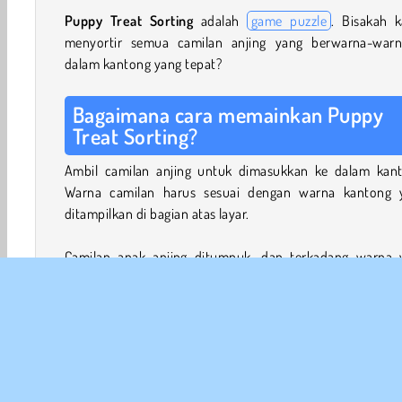
Puppy Treat Sorting
adalah
game puzzle
. Bisakah 
menyortir semua camilan anjing yang berwarna-warn
dalam kantong yang tepat?
Bagaimana cara memainkan Puppy
Treat Sorting?
Ambil camilan anjing untuk dimasukkan ke dalam kant
Warna camilan harus sesuai dengan warna kantong 
ditampilkan di bagian atas layar.
Camilan anak anjing ditumpuk, dan terkadang warna 
Anda butuhkan tersembunyi di bawah camilan lainnya. 
memiliki lima ruang kosong di mana Anda bisa meleta
camilan di samping untuk menggali camilan yang 
butuhkan.
Bisakah Anda mengisi semua kantong? Setiap kan