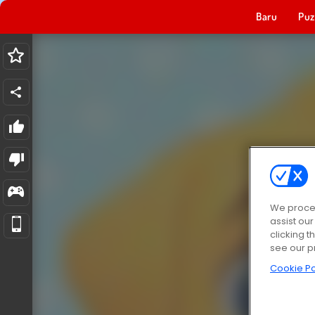
Baru
Puz
We proces
assist ou
clicking t
see our p
Cookie Po