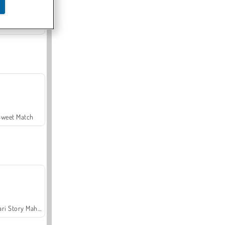
Offroad Crash Climber 4X4
Sweet Match
Safari Story Mahjong