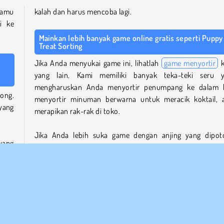
kamu
kalah dan harus mencoba lagi.
i ke
Mainkan lebih banyak game online gratis seperti Puppy
Treat Sorting
Jika Anda menyukai game ini, lihatlah
game menyortir
k
yang lain. Kami memiliki banyak teka-teki seru 
mengharuskan Anda menyortir penumpang ke dalam 
ong.
menyortir minuman berwarna untuk meracik koktail, 
yang
merapikan rak-rak di toko.
Jika Anda lebih suka game dengan anjing yang dipot
yang
cobalah beberapa game anak anjing kami, seperti teka-
Anda
labirin
Dog Escape Online
.
kkan
Anda
Siapa yang menciptakan Puppy Treat Sorting?
Puppy Treat Sorting
dibuat oleh Kiz10.
tung