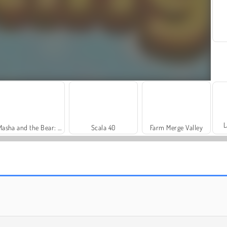
L
Masha and the Bear: Meadows
Scala 40
Farm Merge Valley
Harvest Honors Classic
Royal Story