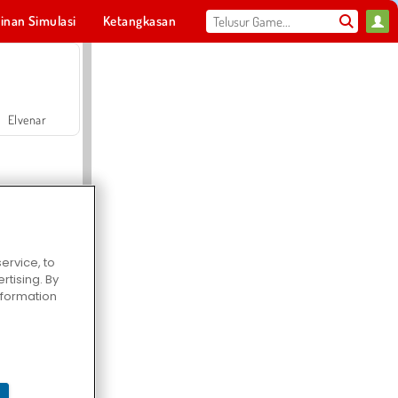
inan Simulasi
Ketangkasan
Olahraga
MMO
Untukmu
Elvenar
ervice, to
tising. By
Hospital Surgeon Doctor Game
information