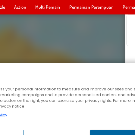
zle
Action
Multi Pemain
Permainan Perempuan
Perma
Permainan 
s your personal information to measure and improve our sites and s
r marketing campaigns and to provide personalised content and adver
he button on the right, you can exercise your privacy rights. For more 
rivacy notice
licy