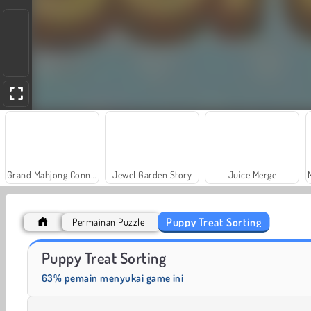
Grand Mahjong Connect
Jewel Garden Story
Juice Merge
Puppy Treat Sorting
Permainan Puzzle
Solitaire Social
Trollface Quest: USA 2
Puppy Treat Sorting
63% pemain menyukai game ini