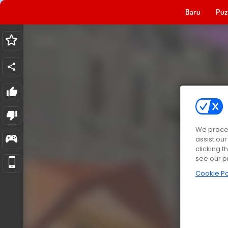
Baru
Puz
We proces
assist ou
clicking t
see our p
Cookie Po