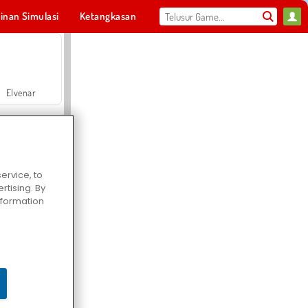
inan Simulasi
Ketangkasan
Olahraga
MMO
Untukmu
Elvenar
ervice, to
tising. By
Hospital Surgeon Doctor Game
information
Offroad Crash Climber 4X4