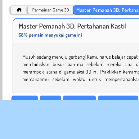
Master Pemanah 3D: Pertahan
Permainan Game 3D
Stickman Archer 3
Archery War
Master Pemanah 3D: Pertahanan Kastil
68% pemain menyukai game ini
Musuh sedang menuju gerbang! Kamu harus belajar cepat 
dimulai. Kamu bisa mengumpulkan koin dengan tiap m
membidikkan busur barumu sebelum mereka tiba u
yang kamu bunuh untuk membeli upgrade keren u
merampok istana di game aksi 3D ini. Praktikkan kemam
memanahmu sebelum waktu untuk mempertahanka
Game 3D
Action
Petualangan
Game Memanah
Game Anak Panah
Game Raja
Game Abad Pertengah
Permainan Pertahanan
WebGL