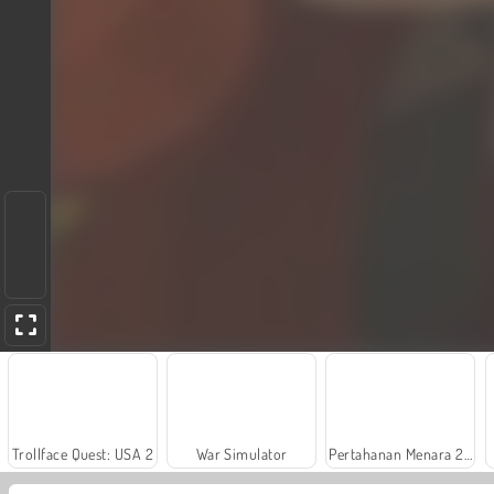
Trollface Quest: USA 2
War Simulator
Pertahanan Menara 2D