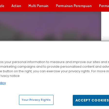
zle
Action
Multi Pemain
Permainan Perempuan
Perma
Permainan 
s your personal information to measure and improve our sites and s
r marketing campaigns and to provide personalised content and adver
he button on the right, you can exercise your privacy rights. For more 
rivacy notice
licy
Your Privacy Rights
ACCEPT COOKIES