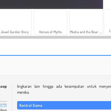
L
Jewel Garden Story
Heroes of Myths
Masha and the Bear: Meadows
Scala 40
Charm Farm
Loop
lingkaran lain hingga ada kesempatan untuk menye
mereka.
game
Kontrol Game
likan