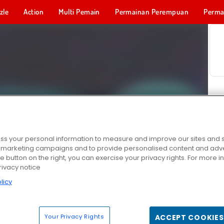
zle
Action
Multi Pemain
Permainan Perempuan
Perma
Permainan 
s your personal information to measure and improve our sites and s
r marketing campaigns and to provide personalised content and adver
he button on the right, you can exercise your privacy rights. For more 
rivacy notice
licy
Your Privacy Rights
ACCEPT COOKIES