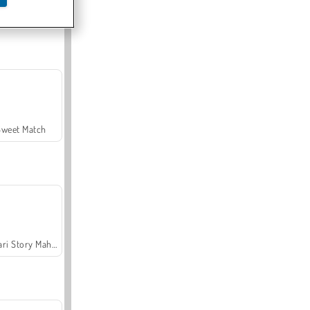
Offroad Crash Climber 4X4
Sweet Match
Safari Story Mahjong