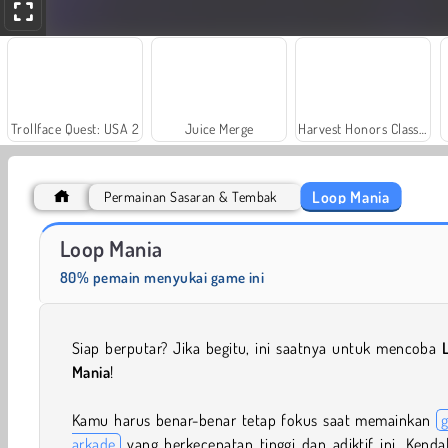
Trollface Quest: USA 2
Juice Merge
Harvest Honors Classic
Loop Mania
Permainan Sasaran & Tembak
Royal Story
Rummy World
Loop Mania
80% pemain menyukai game ini
Siap berputar? Jika begitu, ini saatnya untuk mencoba
Mania
!
Kamu harus benar-benar tetap fokus saat memainkan
arkade
yang berkecepatan tinggi dan adiktif ini. Kenda