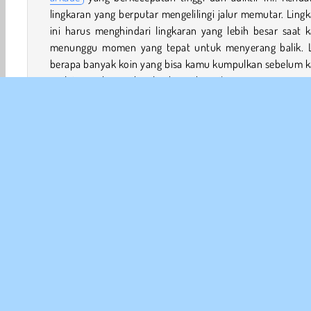
lingkaran yang berputar mengelilingi jalur memutar. Ling
ini harus menghindari lingkaran yang lebih besar saat 
menunggu momen yang tepat untuk menyerang balik. L
berapa banyak koin yang bisa kamu kumpulkan sebelum 
mulai menghancurkan lingkaran besar!
Jika kamu sangat menyukai
game petualangan
, kamu h
coba
Geometry Loop Jump
dan
Helix Jump Advanced
Bagaimana Cara Bermain Loop Mania?
Loop Mania adalah sebuah game aksi yang seru. Bergabun
dengan lingkaran saat dia berputar mengelilingi jalur mem
Kamu harus mengumpulkan koin sembari menghin
Sasaran & Tembak
Menghindar
Game Anak Laki-laki