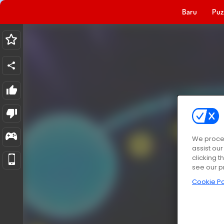
Baru
Puz
We proces
assist ou
clicking t
see our p
Cookie Po