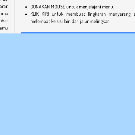
karan
GUNAKAN MOUSE untuk menjelajahi menu.
kamu
KLIK KIRI untuk membuat lingkaran menyerang 
ihat
melompat ke sisi lain dari jalur melingkar.
kamu
Bisakah Aku Memainkan Loop Mania di Ponsel?
Loop Mania juga dapat dimainkan di perangkat seluler mel
arus
Google Play
dan
Apple App Store
.
.
Siapa yang Mengembangkan Loop Mania?
Loop Mania diciptakan oleh Umbrella Games, seb
glah
perusahaan keren yang juga merancang
Down the Mounta
utar.
dari
Tunjuk & Klik
Populer
Ketangkasan