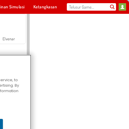
inan Simulasi
Ketangkasan
Olahraga
MMO
Untukmu
Elvenar
ervice, to
tising. By
Hospital Surgeon Doctor Game
information