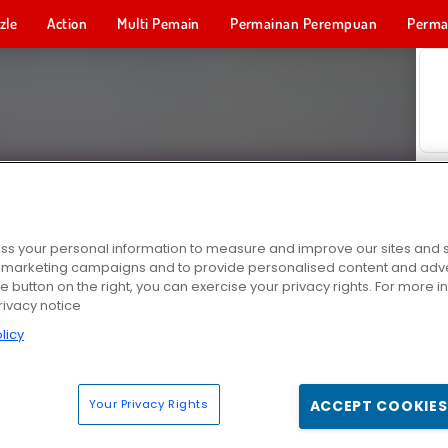
zle
Action
Multi Pemain
Permainan Perempuan
Perma
Permainan 
s your personal information to measure and improve our sites and s
r marketing campaigns and to provide personalised content and adver
he button on the right, you can exercise your privacy rights. For more 
rivacy notice
licy
Your Privacy Rights
ACCEPT COOKIES