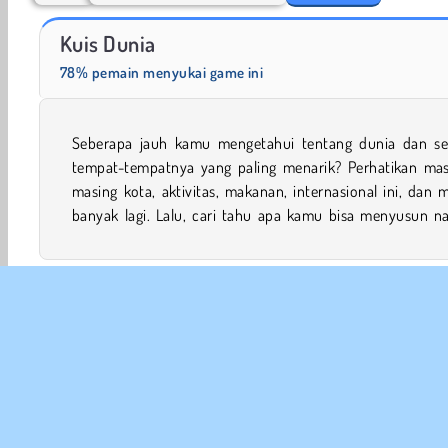
Garden Tales 2
Dream Christmas Link: Classic
Kuis Dunia
78% pemain menyukai game ini
Seberapa jauh kamu mengetahui tentang dunia dan s
nama itu menggunakan petak-petak di game kuis 
tempat-tempatnya yang paling menarik? Perhatikan mas
menyenangkan dan menantang ini yang akan men
masing kota, aktivitas, makanan, internasional ini, dan 
banyak lagi. Lalu, cari tahu apa kamu bisa menyusun n
Game asah Otak
Konsentrasi
Teka Teki Silang
HT
Tebak kata