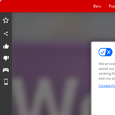
Baru
Puz
We proces
assist ou
clicking t
see our p
Cookie Po