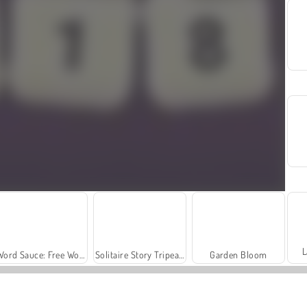
L
Word Sauce: Free Word Connect Puzzle
Solitaire Story Tripeaks 2
Garden Bloom