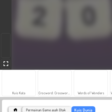
Kuis Kata
Crocword: Crossword Puzzle Game
Words of Wonders
Kuis Dunia
Permainan Game asah Otak