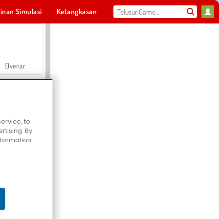
inan Simulasi
Ketangkasan
Olahraga
MMO
Untukmu
Elvenar
ervice, to
tising. By
Hospital Surgeon Doctor Game
information
Offroad Crash Climber 4X4