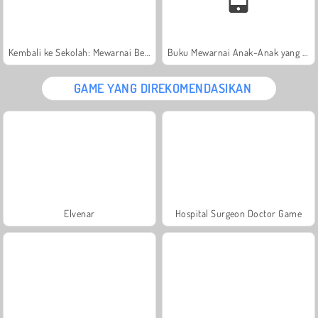
Kembali ke Sekolah: Mewarnai Beruang Lucu
Buku Mewarnai Anak-Anak yang Menarik
GAME YANG DIREKOMENDASIKAN
Elvenar
Hospital Surgeon Doctor Game