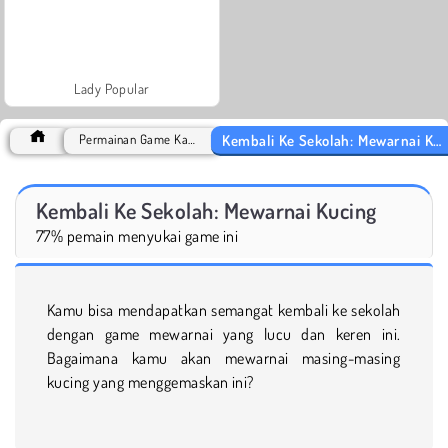
Lady Popular
Kembali Ke Sekolah: Mewarnai Kucing
Permainan Game Kartun
Kembali Ke Sekolah: Mewarnai Kucing
77% pemain menyukai game ini
Kamu bisa mendapatkan semangat kembali ke sekolah
dengan game mewarnai yang lucu dan keren ini.
Bagaimana kamu akan mewarnai masing-masing
kucing yang menggemaskan ini?