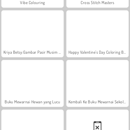
Vibe Colouring
Cross Stitch Masters
Kriya Betsy:Gambar Pasir Musim Panas
Happy Valentine's Day Coloring Book
Buku Mewarnai Hewan yang Lucu
Kembali Ke Buku Mewarnai Sekolah: Sekolah