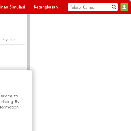
inan Simulasi
Ketangkasan
Olahraga
MMO
Untukmu
Elvenar
ervice, to
Hospital Surgeon Doctor Game
tising. By
information