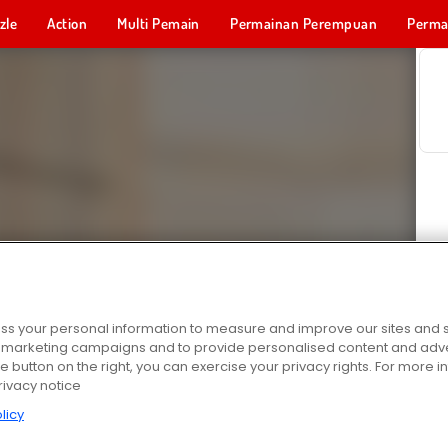
zle
Action
Multi Pemain
Permainan Perempuan
Perma
Permainan 
s your personal information to measure and improve our sites and s
r marketing campaigns and to provide personalised content and adver
he button on the right, you can exercise your privacy rights. For more 
rivacy notice
licy