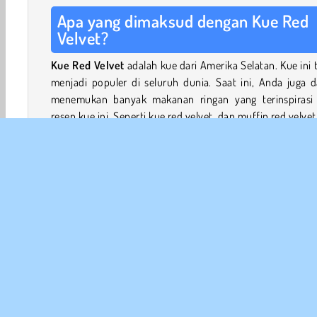
Apa yang dimaksud dengan Kue Red
Velvet?
Kue Red Velvet
adalah kue dari Amerika Selatan. Kue ini 
menjadi populer di seluruh dunia. Saat ini, Anda juga 
menemukan banyak makanan ringan yang terinspirasi 
resep kue ini. Seperti kue red velvet, dan muffin red velvet
Kue ini berwarna merah tua, yang dibuat de
menggunakan kakao dan sari akar bit. Kue red velvet mem
rasa kakao yang lembut, dikombinasikan dengan rasa van
dan buttermilk. Lapisan gula dibuat dengan gula dan krim 
Cara membuat Red Velvet Cake: Kela
Memasak Sara?
Game ini dibagi menjadi 4 bagian. Di awal setiap tahap,
harus menemukan barang-barang yang Anda butuhka