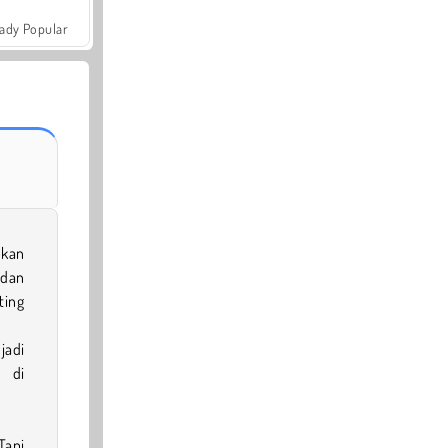
ady Popular
pkan
dan
ting
jadi
, di
Tapi