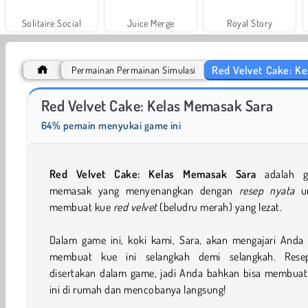
Solitaire Social
Juice Merge
Royal Story
Red Velvet Cake: K
Permainan Permainan Simulasi
Pai Jeruk Nipis: Kelas Memasak Sara
Brownies: Kelas Memasak Sara
Red Velvet Cake: Kelas Memasak Sara
64% pemain menyukai game ini
Red Velvet Cake: Kelas Memasak Sara
adalah g
memasak yang menyenangkan dengan
resep nyata
u
membuat kue
red velvet
(beludru merah) yang lezat.
Dalam game ini, koki kami, Sara, akan mengajari Anda 
membuat kue ini selangkah demi selangkah. Rese
disertakan dalam game, jadi Anda bahkan bisa membuat
ini di rumah dan mencobanya langsung!