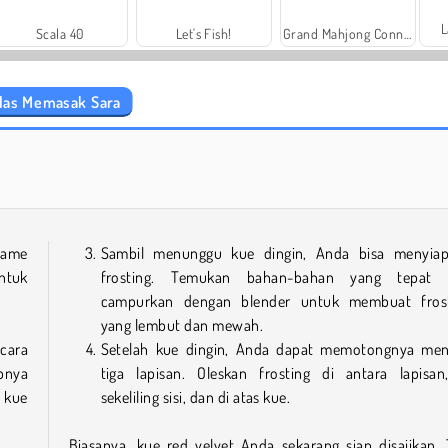
L
Scala 40
Let's Fish!
Grand Mahjong Connect
elas Memasak Sara
Tarte Tatin: Kelas Memasak Sara
Farm Merge Valley
ame
Sambil menunggu kue dingin, Anda bisa menyia
ntuk
frosting. Temukan bahan-bahan yang tepat 
campurkan dengan blender untuk membuat fros
yang lembut dan mewah.
cara
Setelah kue dingin, Anda dapat memotongnya men
pnya
tiga lapisan. Oleskan frosting di antara lapisan
 kue
sekeliling sisi, dan di atas kue.
Biasanya, kue red velvet Anda sekarang siap disajikan. 