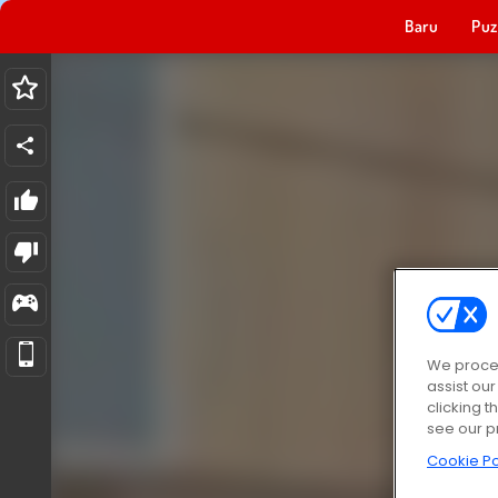
Baru
Puz
We proces
assist ou
clicking t
see our p
Cookie Po