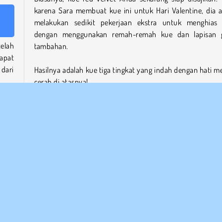
karena Sara membuat kue ini untuk Hari Valentine, dia 
melakukan sedikit pekerjaan ekstra untuk menghias
dengan menggunakan remah-remah kue dan lapisan 
telah
tambahan.
dapat
dari
Hasilnya adalah kue tiga tingkat yang indah dengan hati m
.
cerah di atasnya!
ngan
Mainkan lebih banyak game online gratis lainnya sepert
Red Velvet Cake: Kelas Memasak Sara
iliki
illa
Jika Anda menyukai game ini, kami memiliki banyak
g
keju.
memasak
seru lainnya yang dibintangi oleh koki kami, S
Lihatlah halaman
Kelas Memasak Sara.
Sara punya ba
s
resep hebat lainnya, dan dia dengan senang hati membag
dengan Anda.
 Anda
Untuk resep kue lainnya, cobalah
Sara's Key Lime Pie
a
n di
cobalah membuat
Dark Chocolate and Blackbe