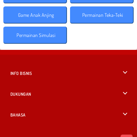
Game Anak Anjing
Permainan Teka-Teki
Permainan Simulasi
INFO BISNIS
Syarat-Syarat Pemakaian
DUKUNGAN
Kebijaksanaan Pribadi Kami
Bantuan
BAHASA
Cookies
English