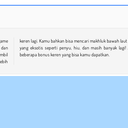
Farm Merge Valley
Let's Fish!
game
 lain
 dan
! Ada
mbil
beberapa bonus keren yang bisa kamu dapatkan.
ebih
Game Idle
Matematika
Mobile
Puzzle
Satu Pema