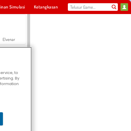
inan Simulasi
Ketangkasan
Olahraga
MMO
Untukmu
Elvenar
ervice, to
tising. By
Hospital Surgeon Doctor Game
information
Offroad Crash Climber 4X4