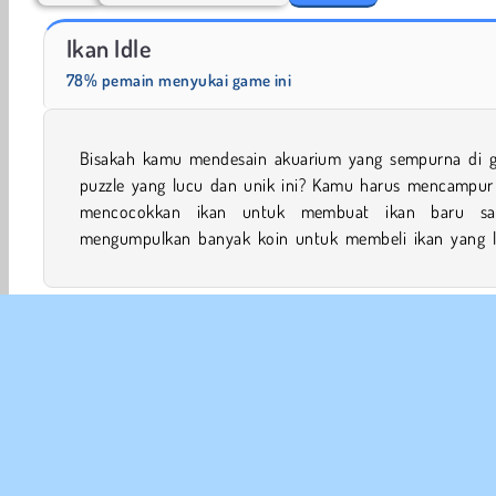
Solitaire Social
Harvest Honors Classic
Ikan Idle
78% pemain menyukai game ini
Bisakah kamu mendesain akuarium yang sempurna di 
keren lagi. Kamu bahkan bisa mencari makhluk bawah laut
puzzle yang lucu dan unik ini? Kamu harus mencampur
yang eksotis seperti penyu, hiu, dan masih banyak lagi
mencocokkan ikan untuk membuat ikan baru sa
mengumpulkan banyak koin untuk membeli ikan yang l
Game 2048
Game asah Otak
Game Ikan
HTML5
Ketangkasan