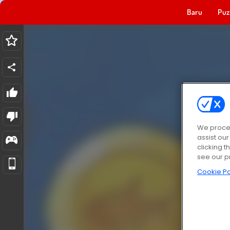
Baru
Puz
We proces
assist ou
clicking t
see our p
Cookie Po