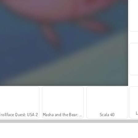
L
Trollface Quest: USA 2
Masha and the Bear: Meadows
Scala 40