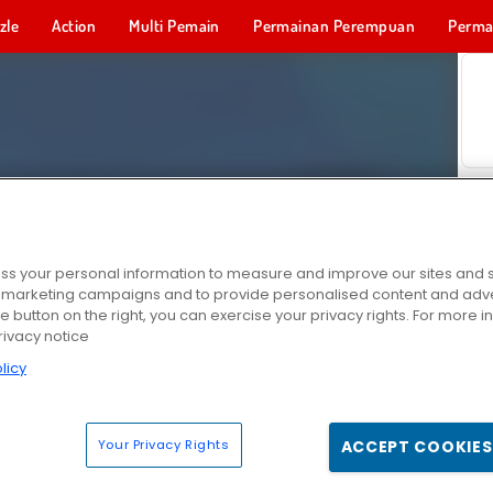
zle
Action
Multi Pemain
Permainan Perempuan
Perma
Permainan 
s your personal information to measure and improve our sites and s
r marketing campaigns and to provide personalised content and adver
he button on the right, you can exercise your privacy rights. For more 
rivacy notice
licy
Your Privacy Rights
ACCEPT COOKIES