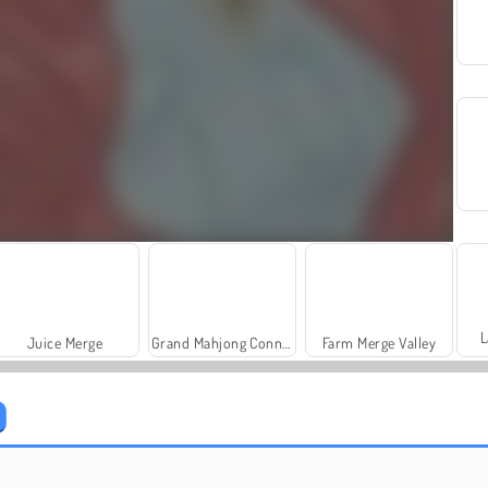
L
Juice Merge
Grand Mahjong Connect
Farm Merge Valley
Solitaire Social
Trollface Quest: USA 2