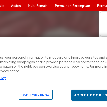
zle
Action
Multi Pemain
Permainan Perempuan
Perma
Permainan 
s your personal information to measure and improve our sites and s
r marketing campaigns and to provide personalised content and adver
he button on the right, you can exercise your privacy rights. For more 
rivacy notice
licy
Your Privacy Rights
ACCEPT COOKIES