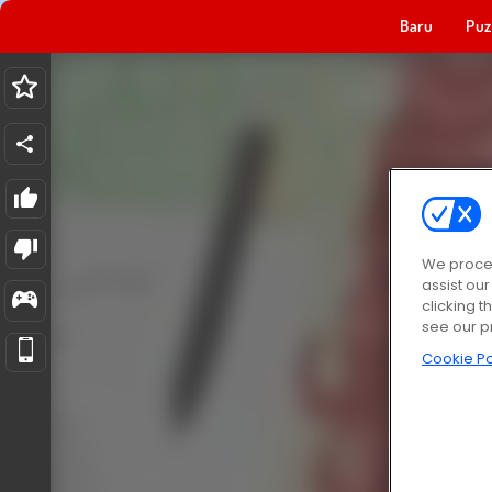
Baru
Puz
We proces
assist ou
clicking t
see our p
Cookie Po