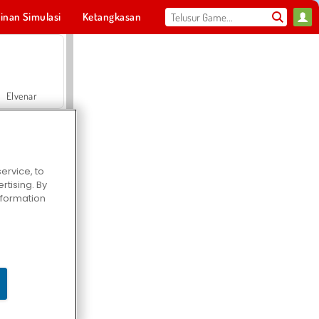
inan Simulasi
Ketangkasan
Olahraga
MMO
Untukmu
Elvenar
ervice, to
tising. By
Hospital Surgeon Doctor Game
information
Offroad Crash Climber 4X4