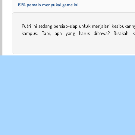
61% pemain menyukai game ini
Putri ini sedang bersiap-siap untuk menjalani kesibukann
membantu memutuskan saat dia mengemas tasnya di 
kampus. Tapi, apa yang harus dibawa? Bisakah 
Terbaik 2017
Berdandan
Permainan Perempuan
INFO
Sy
Kebi