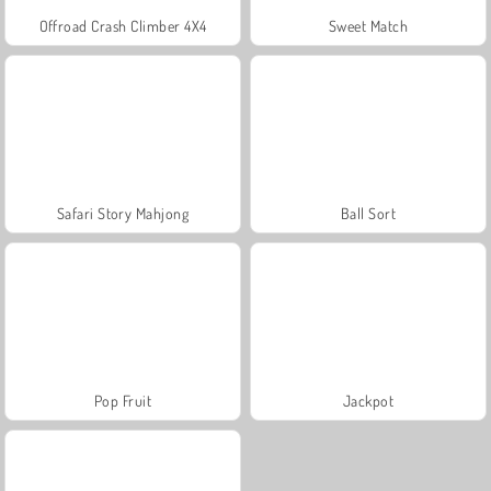
Offroad Crash Climber 4X4
Sweet Match
Safari Story Mahjong
Ball Sort
Pop Fruit
Jackpot