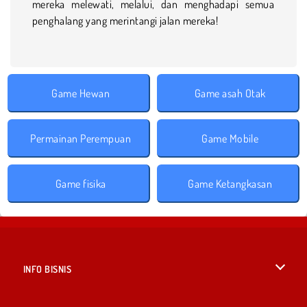
mereka melewati, melalui, dan menghadapi semua
penghalang yang merintangi jalan mereka!
Game Hewan
Game asah Otak
Permainan Perempuan
Game Mobile
Game fisika
Game Ketangkasan
INFO BISNIS
Syarat-Syarat Pemakaian