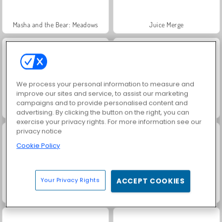
Masha and the Bear: Meadows
Juice Merge
We process your personal information to measure and
improve our sites and service, to assist our marketing
campaigns and to provide personalised content and
Grand Mahjong Connect
Fashion Princess - Dress Up for Girls
advertising. By clicking the button on the right, you can
exercise your privacy rights. For more information see our
privacy notice
Cookie Policy
Your Privacy Rights
ACCEPT COOKIES
Jewel Garden Story
Farm Merge Valley