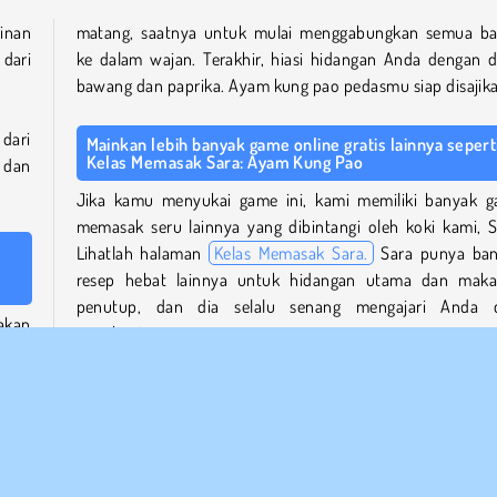
inan
matang, saatnya untuk mulai menggabungkan semua b
dari
ke dalam wajan. Terakhir, hiasi hidangan Anda dengan 
bawang dan paprika. Ayam kung pao pedasmu siap disajik
dari
Mainkan lebih banyak game online gratis lainnya sepert
Kelas Memasak Sara: Ayam Kung Pao
 dan
Jika kamu menyukai game ini, kami memiliki banyak 
memasak seru lainnya yang dibintangi oleh koki kami, S
Lihatlah halaman
Kelas Memasak Sara.
Sara punya ba
resep hebat lainnya untuk hidangan utama dan mak
penutup, dan dia selalu senang mengajari Anda 
 akan
membuatnya.
 ini
Siapa yang menciptakan Kelas Memasak Sara: Ayam Ku
Pao?
Sara.
Kelas Memasak Sara: Ayam Kung Pao
diciptakan oleh Ag
atan
ntuk