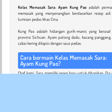
Kelas Memasak Sara: Ayam Kung Pao
adalah perma
memasak yang menyenangkan berdasarkan resep asli 
tumisan pedas khas Cina.
Kung Pao adalah hidangan gurih-manis yang berasal 
provinsi Sichuan. Ayam potong dadu, kacang panggang,
cabai kering dilapisi dengan saus pedas.
Cara bermain Kelas Memasak Sara:
Ayam Kung Pao?
Chef kami, Sara, memiliki resep baru untuk dibagikan. Dia
membantu Anda menyiapkan hidangan Cina yang terkenal
dengan petunjuk langkah demi langkah yang mudah.
Pertama, cari benda-benda yang kamu perlukan di dapur 
Panel di sisi kanan akan menunjukkan bahan dan peral
yang Anda butuhkan. Ketuk lemari dan kulkas u