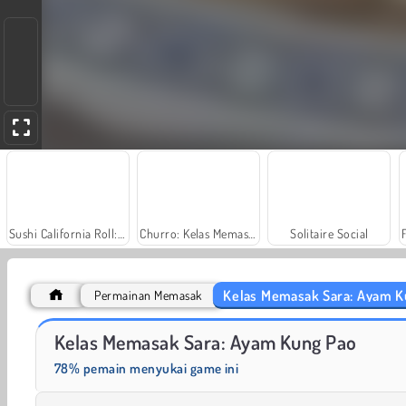
Sushi California Roll: Kelas Memasak Sara
Churro: Kelas Memasak Sara
Solitaire Social
Kelas Memasak Sara: Ayam K
Permainan Memasak
Scala 40
Charm Farm
Kelas Memasak Sara: Ayam Kung Pao
78% pemain menyukai game ini