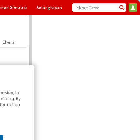
inan Simulasi
Ketangkasan
Olahraga
MMO
Untukmu
Elvenar
ervice, to
tising. By
Hospital Surgeon Doctor Game
information