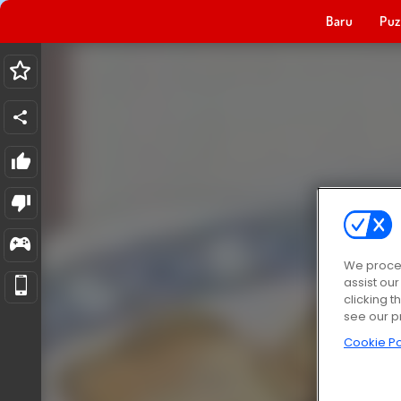
Baru
Puz
We proces
assist ou
clicking t
see our p
Cookie Po