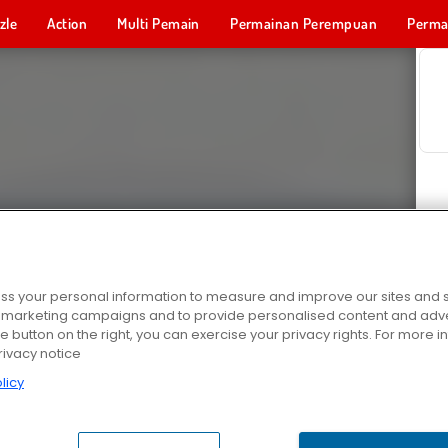
zle
Action
Multi Pemain
Permainan Perempuan
Perma
Permainan 
s your personal information to measure and improve our sites and s
r marketing campaigns and to provide personalised content and adver
he button on the right, you can exercise your privacy rights. For more 
rivacy notice
licy