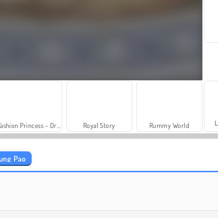
L
Fashion Princess - Dress Up for Girls
Royal Story
Rummy World
ung Pao
Let's Fish!
Juice Merge