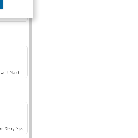
Offroad Crash Climber 4X4
Sweet Match
Safari Story Mahjong