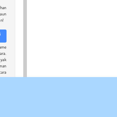
ahan
daun
an!
i
game
ara.
nyak
anan
cara
ng
ame.