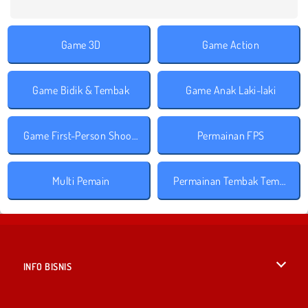
Game 3D
Game Action
Game Bidik & Tembak
Game Anak Laki-laki
Game First-Person Shooter
Permainan FPS
Multi Pemain
Permainan Tembak Tembakan
INFO BISNIS
Syarat-Syarat Pemakaian