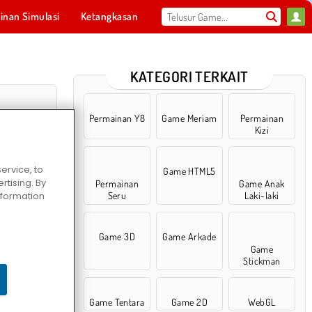
inan Simulasi
Ketangkasan
Olahraga
MMO
Untukmu
KATEGORI TERKAIT
Permainan Y8
Game Meriam
Permainan
Kizi
ervice, to
Game HTML5
tising. By
Permainan
Game Anak
information
Seru
Laki-laki
Game 3D
Game Arkade
 3
Game
Stickman
Game Tentara
Game 2D
WebGL