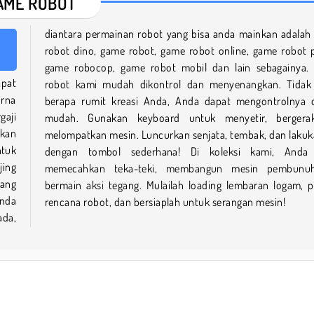
AME ROBOT
diantara permainan robot yang bisa anda mainkan adalah
robot dino, game robot, game robot online, game robot 
game robocop, game robot mobil dan lain sebagainya.
apat
duli
rna
ngan
gaji
dan
rkan
aksi
tuk
pat
jing
dan
rang
rkan
anda
rencana robot, dan bersiaplah untuk serangan mesin!
ada,