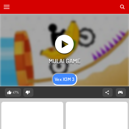
Vex X3M 3
47%